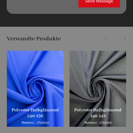
Verwandte Produkte
Polyester Halbglänzend
Polyester Halbglänzend
240-156
190-148
Referenz : JT32003
Referenz : JT32005