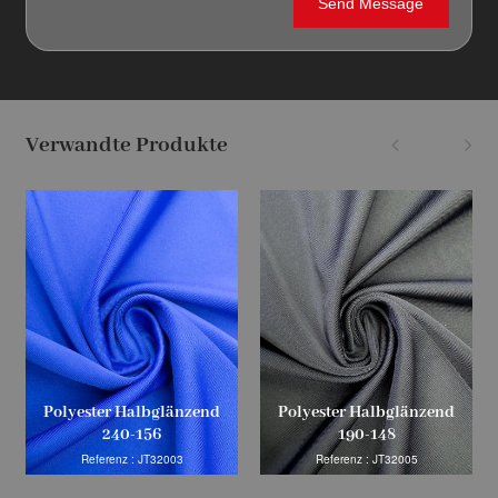
Verwandte Produkte
Polyester Halbglänzend
Polyester Halbglänzend
240-156
190-148
Referenz : JT32003
Referenz : JT32005