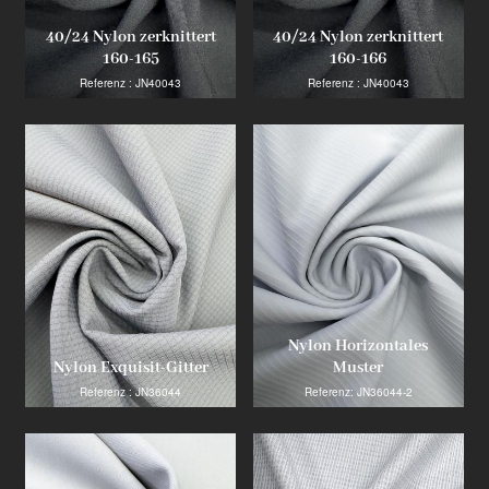
40/24 Nylon zerknittert
40/24 Nylon zerknittert
160-165
160-166
Referenz : JN40043
Referenz : JN40043
Nylon Horizontales
Nylon Exquisit-Gitter
Muster
Referenz : JN36044
Referenz: JN36044-2