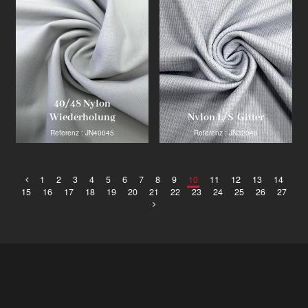
40/48 Nylon
Wiederholung
Nylon L/S-Gitter
Referenz : JN40045
Referenz : JN32048
1
2
3
4
5
6
7
8
9
10
11
12
13
14
15
16
17
18
19
20
21
22
23
24
25
26
27