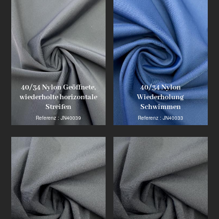
40/34 Nylon Geöffnete,
40/34 Nylon
wiederholte horizontale
Wiederholung
Streifen
Schwimmen
Referenz : JN40039
Referenz : JN40033