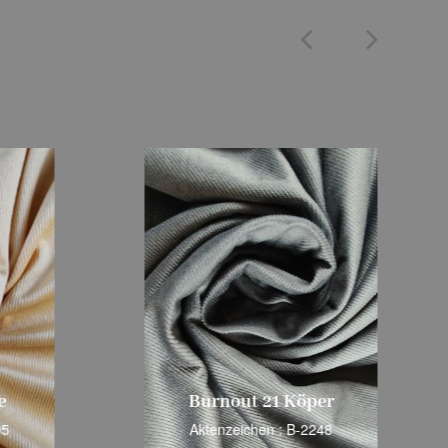
e
Burnout 21 Köper
05
Aktenzeichen : B-2248