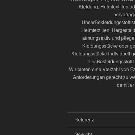
Kleidung, Heimtextilien od
hervorrage
Unser
Bekleidungsstoff
i
Heimtextilien. Hergestell
atmungsaktiv und pflegele
Kleidungsstücke oder ge
Kleidungsstücke individuell 
dies
Bekleidungsstoff
L
Wir bieten eine Vielzahl von F
Anforderungen gerecht zu wer
damit er
Referenz
Gewicht