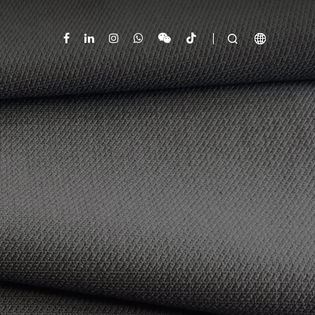


