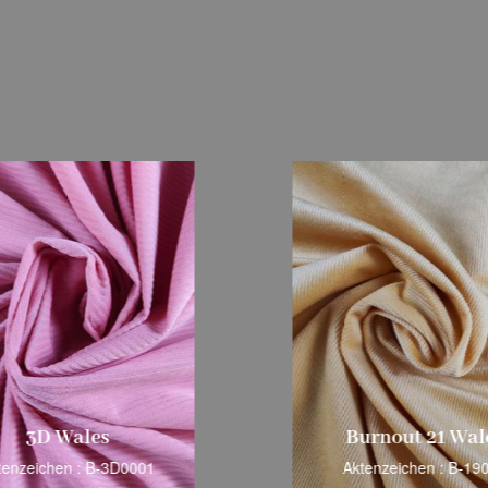
3D Wales
Burnout 21 Wal
tenzeichen : B-3D0001
Aktenzeichen : B-19