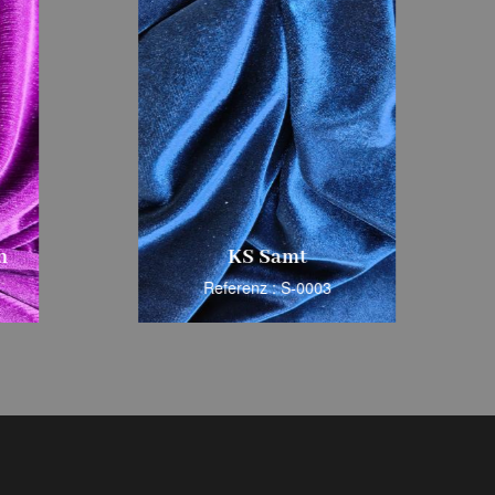
KS Samt
KS Velvet Star
Referenz : S-0003
Referenz : S-0004