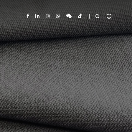


