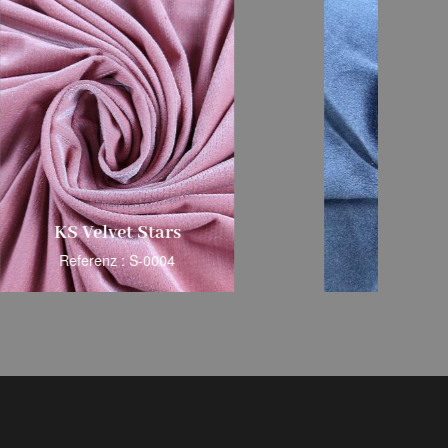
s
Superweich
Referenz : S-0005