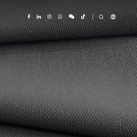


