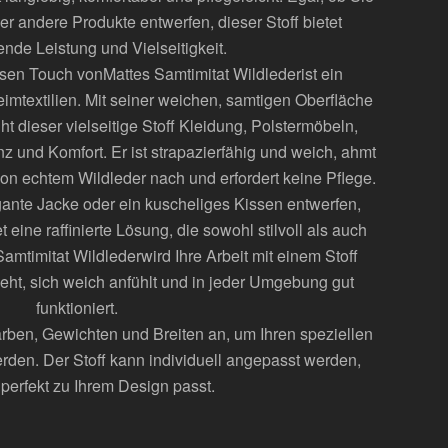
er andere Produkte entwerfen, dieser Stoff bietet
nde Leistung und Vielseitigkeit.
ösen Touch von
Mattes Samtimitat Wildleder
ist ein
imtextilien. Mit seiner weichen, samtigen Oberfläche
t dieser vielseitige Stoff Kleidung, Polstermöbeln,
 und Komfort. Er ist strapazierfähig und weich, ahmt
n echtem Wildleder nach und erfordert keine Pflege.
gante Jacke oder ein kuscheliges Kissen entwerfen,
 eine raffinierte Lösung, die sowohl stilvoll als auch
Samtimitat Wildleder
wird Ihre Arbeit mit einem Stoff
ieht, sich weich anfühlt und in jeder Umgebung gut
funktioniert.
arben, Gewichten und Breiten an, um Ihren speziellen
den. Der Stoff kann individuell angepasst werden,
 perfekt zu Ihrem Design passt.