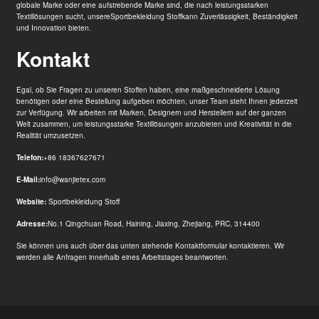
globale Marke oder eine aufstrebende Marke sind, die nach leistungsstarken
Textillösungen sucht, unsere
Sportbekleidung Stoff
kann Zuverlässigkeit, Beständigkeit
und Innovation bieten.
Kontakt
Egal, ob Sie Fragen zu unseren Stoffen haben, eine maßgeschneiderte Lösung
benötigen oder eine Bestellung aufgeben möchten, unser Team steht Ihnen jederzeit
zur Verfügung. Wir arbeiten mit Marken, Designern und Herstellern auf der ganzen
Welt zusammen, um leistungsstarke Textillösungen anzubieten und Kreativität in die
Realität umzusetzen.
Telefon:
+86 18367627671
E-Mail:
info@wanjietex.com
Website:
Sportbekleidung Stoff
Adresse:
No.1 Qingchuan Road, Haining, Jiaxing, Zhejiang, PRC, 314400
Sie können uns auch über das unten stehende Kontaktformular kontaktieren. Wir
werden alle Anfragen innerhalb eines Arbeitstages beantworten.