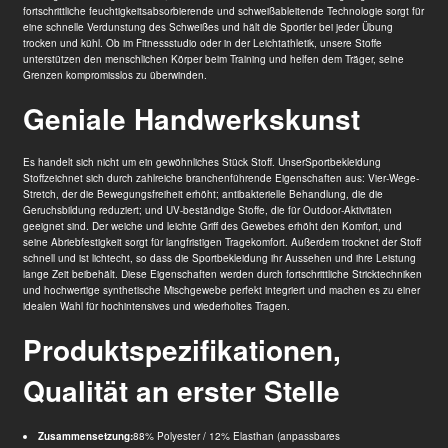
fortschrittliche feuchtigkeitsabsorbierende und schweißableitende Technologie sorgt für
eine schnelle Verdunstung des Schweißes und hält die Sportler bei jeder Übung
trocken und kühl. Ob im Fitnessstudio oder in der Leichtathletik, unsere Stoffe
unterstützen den menschlichen Körper beim Training und helfen dem Träger, seine
Grenzen kompromisslos zu überwinden.
Geniale Handwerkskunst
Es handelt sich nicht um ein gewöhnliches Stück Stoff. Unser
Sportbekleidung
Stoff
zeichnet sich durch zahlreiche branchenführende Eigenschaften aus: Vier-Wege-
Stretch, der die Bewegungsfreiheit erhöht; antibakterielle Behandlung, die die
Geruchsbildung reduziert; und UV-beständige Stoffe, die für Outdoor-Aktivitäten
geeignet sind. Der weiche und leichte Griff des Gewebes erhöht den Komfort, und
seine Abriebfestigkeit sorgt für langfristigen Tragekomfort. Außerdem trocknet der Stoff
schnell und ist lichtecht, so dass die Sportbekleidung ihr Aussehen und ihre Leistung
lange Zeit beibehält. Diese Eigenschaften werden durch fortschrittliche Stricktechniken
und hochwertige synthetische Mischgewebe perfekt integriert und machen es zu einer
idealen Wahl für hochintensives und wiederholtes Tragen.
Produktspezifikationen,
Qualität an erster Stelle
Zusammensetzung:
88% Polyester / 12% Elasthan (anpassbares