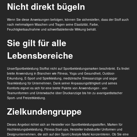
Nicht direkt bügeln
Wenn Sie diese Anweisungen befolgen, können Sie sicherstellen, dass der Stoff auch
nach mehrmaligem Waschen und Tragen seine Elastizität, Farbe,
Feuchtigkeitsaufnahme und schweißableitende Wirkung behält.
Sie gilt für alle
Lebensbereiche
Unser
Sportbekleidung Stoff
ist nicht auf Sportbekleidungsmarken beschränkt. Es findet
breite Anwendung in Branchen wie Fitness, Yoga und Gesundheit, Outdoor-
Erkundung, E-Sport und Spielkleidung, medizinische Stressanzüge und sogar
Teamkleidung für Unternehmen. Dank seiner Anpassungsfähigkeit und seines
Komforts eignet es sich für eine breite Palette von Anwendungen - von
Teamuniformen und Unterwäsche über Druckanzüge bis hin zu avantgardistischer
Sport- und Freizeitkleidung.
Zielkundengruppe
Dieses Angebot richtet sich an Hersteller von Sportbekleidungsstoffen, Marken für
Hochleistungsbekleidung, Fitness-Start-ups, Hersteller individueller Uniformen und
Designunternehmen, die sich auf den Sport-Lifestyle-Markt konzentrieren. Ob Sie eine