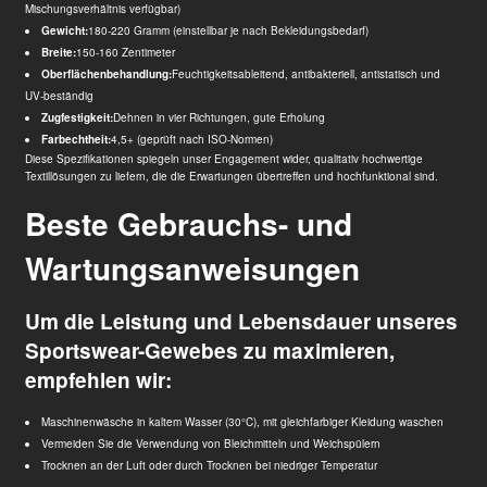
Mischungsverhältnis verfügbar)
Gewicht:
180-220 Gramm (einstellbar je nach Bekleidungsbedarf)
Breite:
150-160 Zentimeter
Oberflächenbehandlung:
Feuchtigkeitsableitend, antibakteriell, antistatisch und
UV-beständig
Zugfestigkeit:
Dehnen in vier Richtungen, gute Erholung
Farbechtheit:
4,5+ (geprüft nach ISO-Normen)
Diese Spezifikationen spiegeln unser Engagement wider, qualitativ hochwertige
Textillösungen zu liefern, die die Erwartungen übertreffen und hochfunktional sind.
Beste Gebrauchs- und
Wartungsanweisungen
Um die Leistung und Lebensdauer unseres
Sportswear-Gewebes zu maximieren,
empfehlen wir:
Maschinenwäsche in kaltem Wasser (30°C), mit gleichfarbiger Kleidung waschen
Vermeiden Sie die Verwendung von Bleichmitteln und Weichspülern
Trocknen an der Luft oder durch Trocknen bei niedriger Temperatur