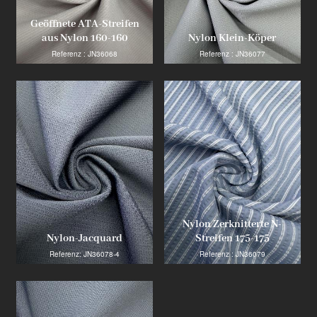
Geöffnete ATA-Streifen
aus Nylon 160-160
Nylon Klein-Köper
Referenz : JN36068
Referenz : JN36077
Nylon Zerknitterte N-
Nylon-Jacquard
Streifen 175-175
Referenz: JN36078-4
Referenz : JN36079