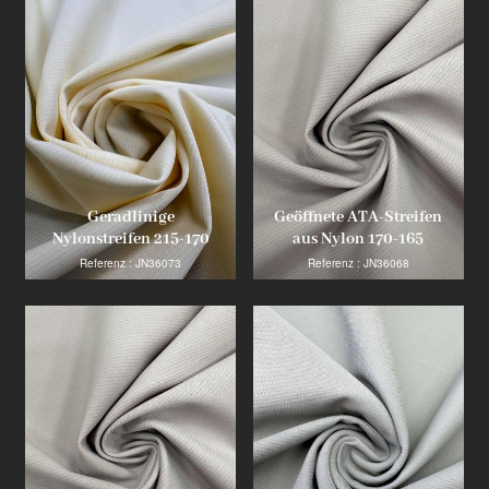
Produkt
Innovator der Industrie
Geradlinige
Geöffnete ATA-Streifen
Nylonstreifen 215-170
aus Nylon 170-165
Referenz : JN36073
Referenz : JN36068