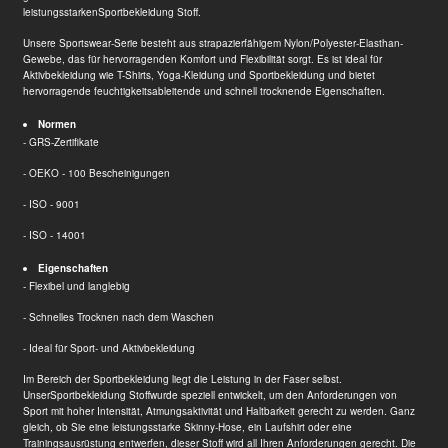
leistungsstarken
Sportbekleidung Stoff
.
Unsere Sportswear-Serie besteht aus strapazierfähigem Nylon/Polyester-Elasthan-
Gewebe, das für hervorragenden Komfort und Flexibilität sorgt. Es ist ideal für
Aktivbekleidung wie T-Shirts, Yoga-Kleidung und Sportbekleidung und bietet
hervorragende feuchtigkeitsableitende und schnell trocknende Eigenschaften.
Normen
- GRS-Zertifikate
- OEKO - 100 Bescheinigungen
- ISO - 9001
- ISO - 14001
Eigenschaften
- Flexibel und langlebig
- Schnelles Trocknen nach dem Waschen
- Ideal für Sport- und Aktivbekleidung
Im Bereich der Sportbekleidung liegt die Leistung in der Faser selbst.
Unser
Sportbekleidung Stoff
wurde speziell entwickelt, um den Anforderungen von
Sport mit hoher Intensität, Atmungsaktivität und Haltbarkeit gerecht zu werden. Ganz
gleich, ob Sie eine leistungsstarke Skinny-Hose, ein Laufshirt oder eine
Trainingsausrüstung entwerfen, dieser Stoff wird all Ihren Anforderungen gerecht. Die