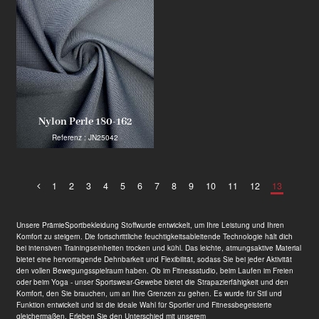
Nylon Perle 180-162
Referenz : JN25042
1
2
3
4
5
6
7
8
9
10
11
12
13
Unsere Prämie
Sportbekleidung Stoff
wurde entwickelt, um Ihre Leistung und Ihren
Komfort zu steigern. Die fortschrittliche feuchtigkeitsableitende Technologie hält dich
bei intensiven Trainingseinheiten trocken und kühl. Das leichte, atmungsaktive Material
bietet eine hervorragende Dehnbarkeit und Flexibilität, sodass Sie bei jeder Aktivität
den vollen Bewegungsspielraum haben. Ob im Fitnessstudio, beim Laufen im Freien
oder beim Yoga - unser Sportswear-Gewebe bietet die Strapazierfähigkeit und den
Komfort, den Sie brauchen, um an Ihre Grenzen zu gehen. Es wurde für Stil und
Funktion entwickelt und ist die ideale Wahl für Sportler und Fitnessbegeisterte
gleichermaßen. Erleben Sie den Unterschied mit unserem