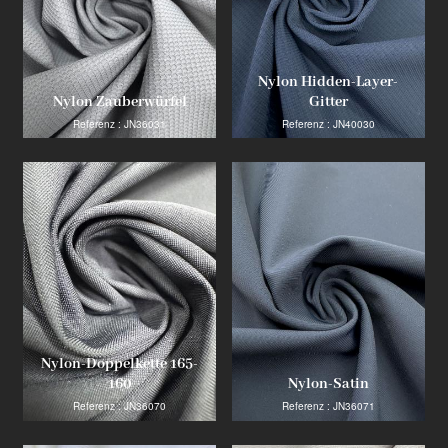
Nylon Hidden-Layer-
Nylon Zauberwürfel
Gitter
Referenz : JN36031
Referenz : JN40030
Nylon-Doppelkette 165-
160
Nylon-Satin
Referenz : JN36070
Referenz : JN36071